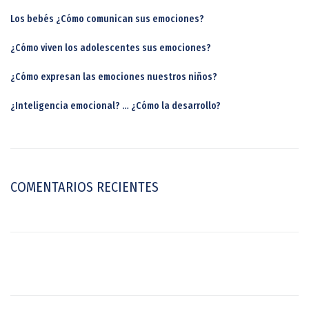
Los bebés ¿Cómo comunican sus emociones?
¿Cómo viven los adolescentes sus emociones?
¿Cómo expresan las emociones nuestros niños?
¿Inteligencia emocional? … ¿Cómo la desarrollo?
COMENTARIOS RECIENTES
How to get rid of viagra headache
British viagra lady
Cialis viagra
price
Adderall viagra
Viagra krem
Quality viagra
Viagra foods
Difference between viagra 50 mg and 100mg
How does cialis