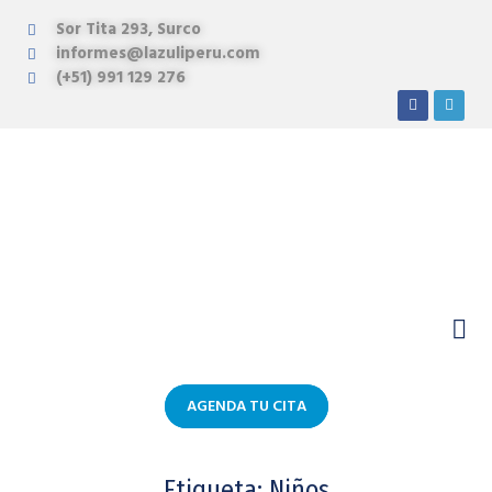
Sor Tita 293, Surco
informes@lazuliperu.com
(+51) 991 129 276
AGENDA TU CITA
Etiqueta:
Niños